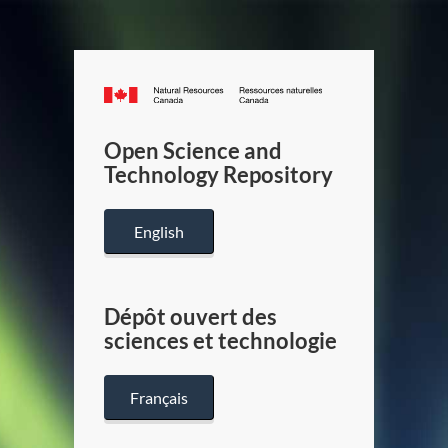
Canada.ca
/
Gouverneme
Open Science and
du
Technology Repository
Canada
English
Dépôt ouvert des
sciences et technologie
Français