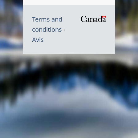
Terms and
/
conditions
Symbole
Avis
du
gouvernem
du
Canada