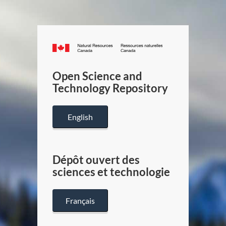
Canada.ca
/
Gouverneme
Open Science and
du
Technology Repository
Canada
English
Dépôt ouvert des
sciences et technologie
Français