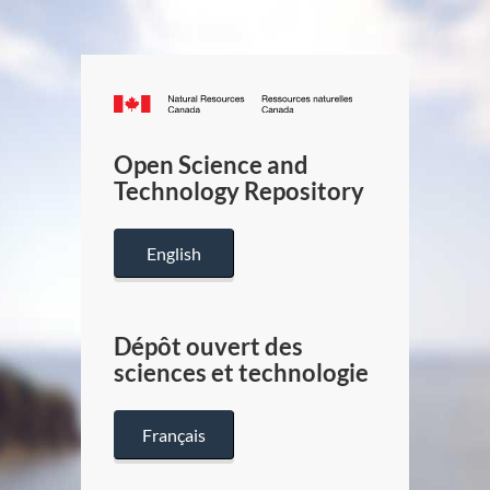
Canada.ca
/
Gouverneme
Open Science and
du
Technology Repository
Canada
English
Dépôt ouvert des
sciences et technologie
Français