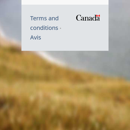
Terms and
/
conditions
Symbole
Avis
du
gouvernem
du
Canada