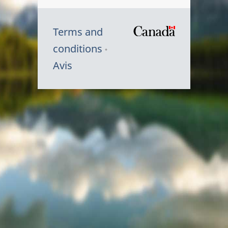
Terms and
/
conditions
Symbole
Avis
du
gouvernem
du
Canada