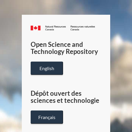
Canada.ca
/
Gouverneme
Open Science and
du
Technology Repository
Canada
English
Dépôt ouvert des
sciences et technologie
Français