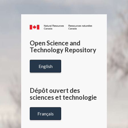
Canada.ca
/
Gouverneme
Open Science and
du
Technology Repository
Canada
English
Dépôt ouvert des
sciences et technologie
Français