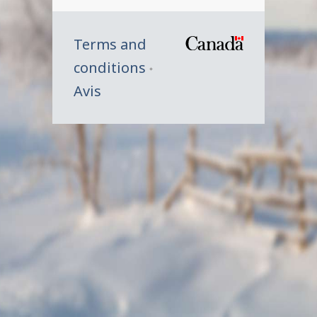
Terms and
/
conditions
Symbole
Avis
du
gouverne
du
Canada