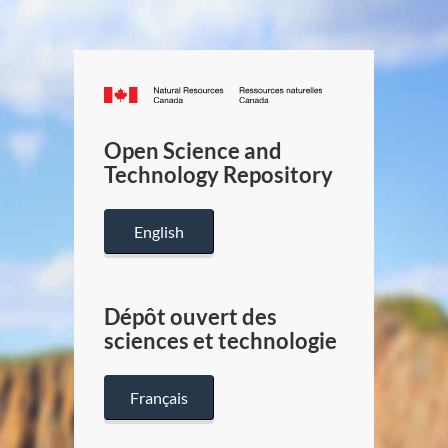
Canada.ca
/
Gouverneme
Open Science and
du
Technology Repository
Canada
English
Dépôt ouvert des
sciences et technologie
Français