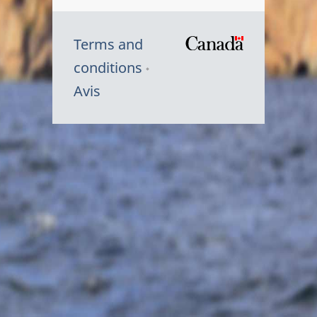
Terms and
/
conditions
Symbole
Avis
du
gouvernem
du
Canada