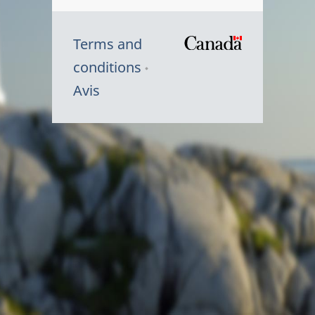
Terms and
/
conditions
Symbole
Avis
du
gouvernem
du
Canada