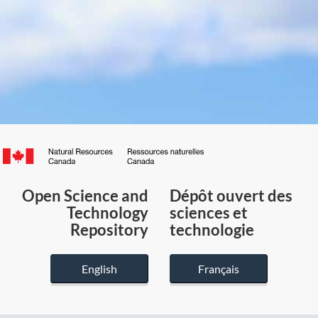
Canada.ca
/
Gouvernement
Open Science and
Dépôt ouvert des
du
Technology
sciences et
Canada
Repository
technologie
English
Français