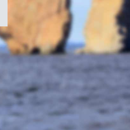
/
Symbole
du
gouvernement
du
Canada