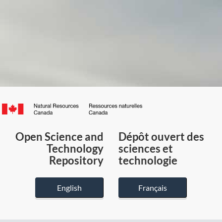
Canada.ca
/
Gouvernement
Open Science and
Dépôt ouvert des
du
Technology
sciences et
Canada
Repository
technologie
English
Français