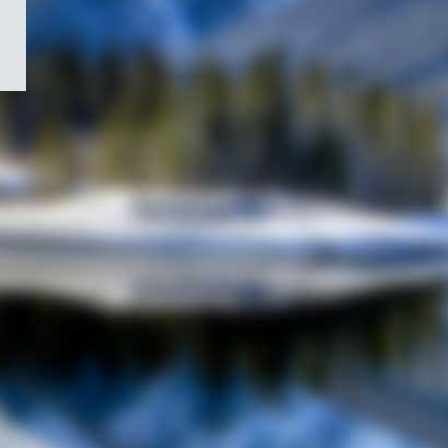
/
Symbole
du
gouvernement
du
Canada