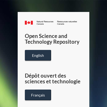
Canada.ca
/
Gouverneme
Open Science and
du
Technology Repository
Canada
English
Dépôt ouvert des
sciences et technologie
Français