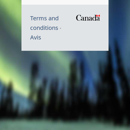
Terms and
/
conditions
Symbole
Avis
du
gouvernem
du
Canada