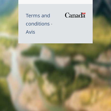
Terms and
/
conditions
Symbole
Avis
du
gouvernem
du
Canada