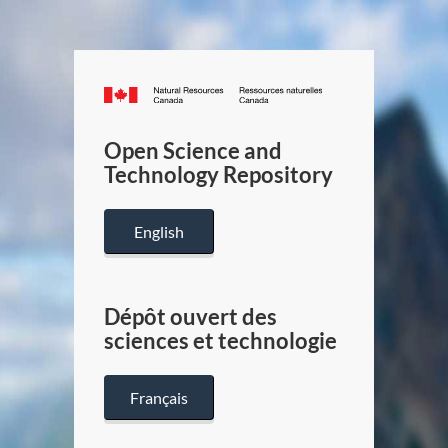
Canada.ca
/
Gouverneme
Open Science and
du
Technology Repository
Canada
English
Dépôt ouvert des
sciences et technologie
Français