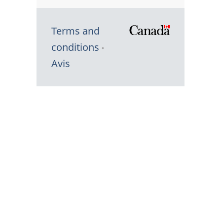
Terms and
/
conditions
Symbole
Avis
du
gouvernem
du
Canada