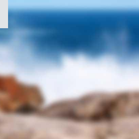
/
Symbole
du
gouvernement
du
Canada