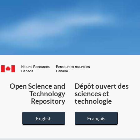
Canada.ca
/
Gouvernement
Open Science and
Dépôt ouvert des
du
Technology
sciences et
Canada
Repository
technologie
English
Français