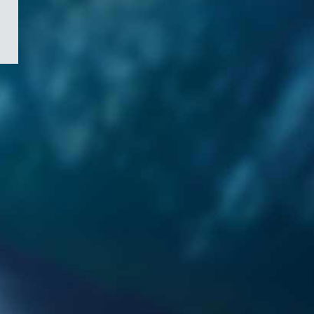
/
Symbole
du
gouvernement
du
Canada