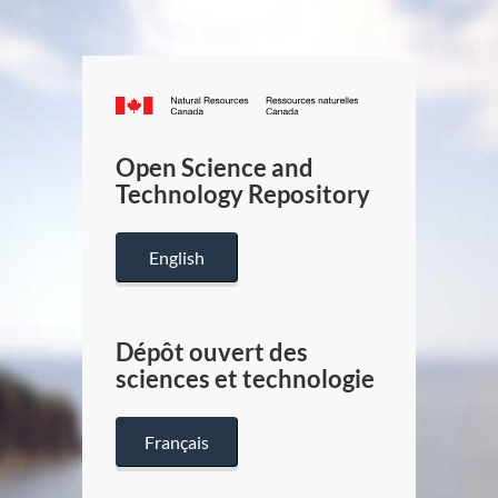
Canada.ca
/
Gouverneme
Open Science and
du
Technology Repository
Canada
English
Dépôt ouvert des
sciences et technologie
Français