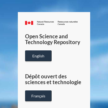
Canada.ca
/
Gouverneme
Open Science and
du
Technology Repository
Canada
English
Dépôt ouvert des
sciences et technologie
Français