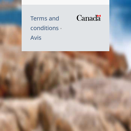
Terms and
/
conditions
Symbole
Avis
du
gouvernem
du
Canada