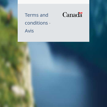
Terms and
/
conditions
Symbole
Avis
du
gouvernem
du
Canada