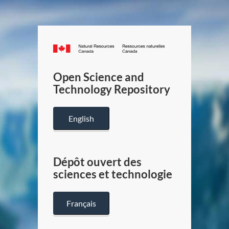
Canada.ca
/
Gouverneme
Open Science and
du
Technology Repository
Canada
English
Dépôt ouvert des
sciences et technologie
Français