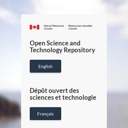
Canada.ca
/
Gouverneme
Open Science and
du
Technology Repository
Canada
English
Dépôt ouvert des
sciences et technologie
Français