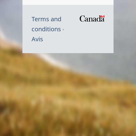
Terms and
/
conditions
Symbole
Avis
du
gouvernem
du
Canada