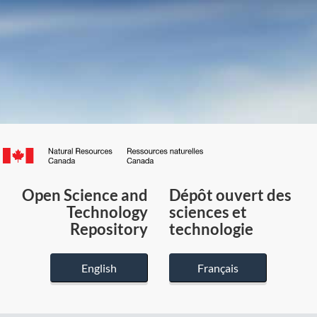
Canada.ca
/
Gouvernement
Open Science and
Dépôt ouvert des
du
Technology
sciences et
Canada
Repository
technologie
English
Français