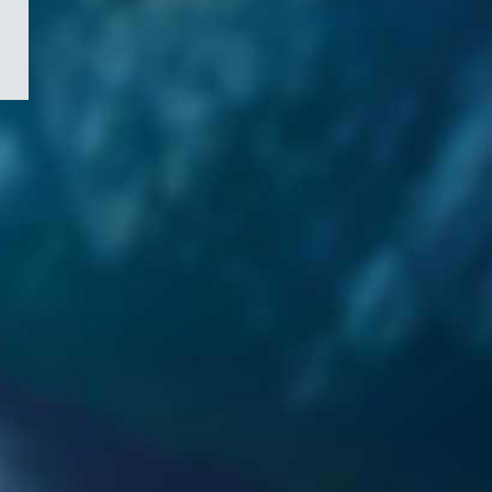
/
Symbole
du
gouvernement
du
Canada