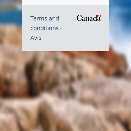
Terms and
/
conditions
Symbole
Avis
du
gouvernem
du
Canada