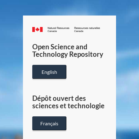
Canada.ca
/
Gouverneme
Open Science and
du
Technology Repository
Canada
English
Dépôt ouvert des
sciences et technologie
Français