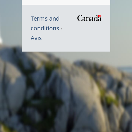
Terms and
/
conditions
Symbole
Avis
du
gouvernem
du
Canada