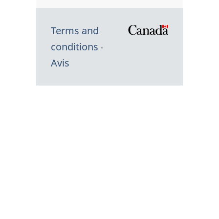
Terms and
/
conditions
Symbole
Avis
du
gouvernem
du
Canada