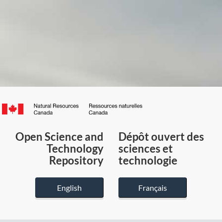
Canada.ca
/
Gouvernement
Open Science and
Dépôt ouvert des
du
Technology
sciences et
Canada
Repository
technologie
English
Français