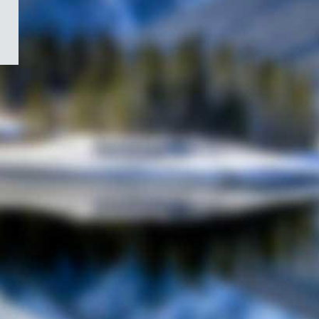
/
Symbole
du
gouvernement
du
Canada