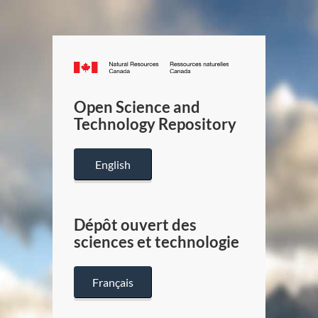
Canada.ca
/
Gouverneme
Open Science and
du
Technology Repository
Canada
English
Dépôt ouvert des
sciences et technologie
Français