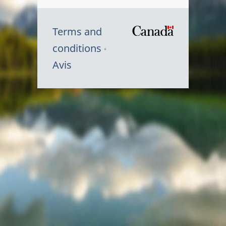
Terms and
/
conditions
Symbole
Avis
du
gouvernem
du
Canada