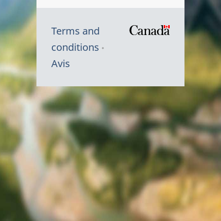
Terms and
/
conditions
Symbole
Avis
du
gouvernem
du
Canada