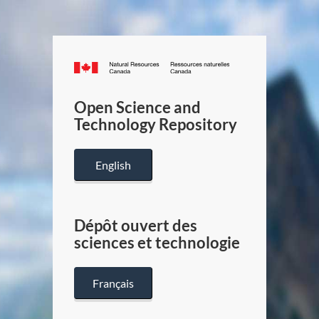
Canada.ca
/
Gouverneme
Open Science and
du
Technology Repository
Canada
English
Dépôt ouvert des
sciences et technologie
Français