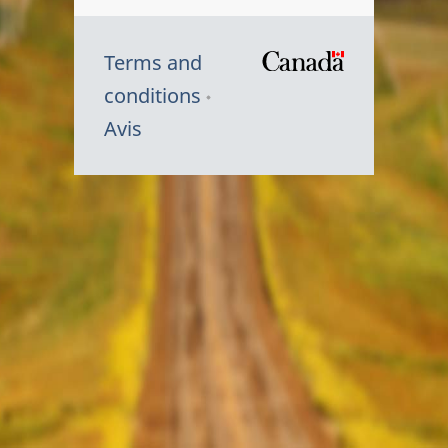
Terms and
/
conditions
Symbole
Avis
du
gouvernem
du
Canada