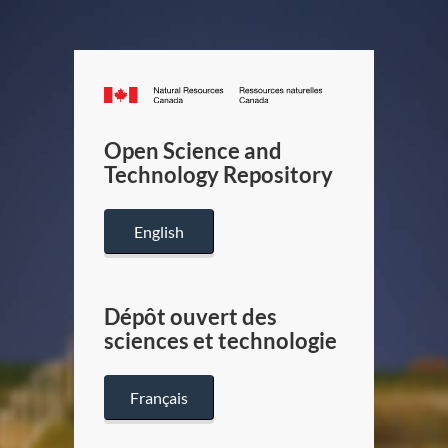
Canada.ca
/
Gouverneme
Open Science and
du
Technology Repository
Canada
English
Dépôt ouvert des
sciences et technologie
Français