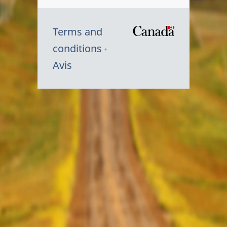
Terms and
/
conditions
Symbole
Avis
du
gouvernem
du
Canada