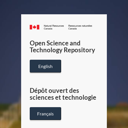
Canada.ca
/
Gouverneme
Open Science and
du
Technology Repository
Canada
English
Dépôt ouvert des
sciences et technologie
Français