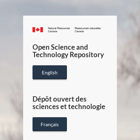
Canada.ca
/
Gouverneme
Open Science and
du
Technology Repository
Canada
English
Dépôt ouvert des
sciences et technologie
Français