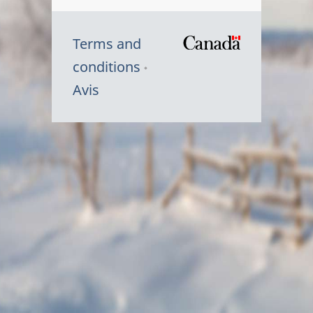
Terms and
/
conditions
Symbole
Avis
du
gouvernem
du
Canada