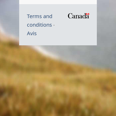
Terms and
/
conditions
Symbole
Avis
du
gouvernem
du
Canada