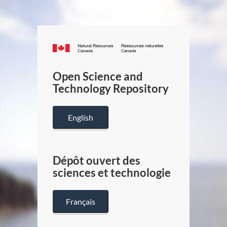
Canada.ca
/
Gouverneme
Open Science and
du
Technology Repository
Canada
English
Dépôt ouvert des
sciences et technologie
Français