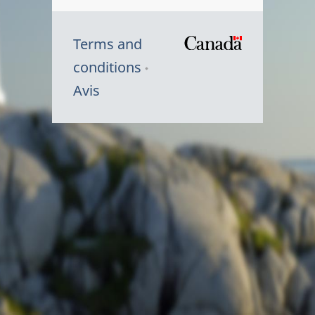
Terms and
/
conditions
Symbole
Avis
du
gouvernem
du
Canada