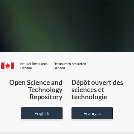
Canada.ca
/
Gouvernement
Open Science and
Dépôt ouvert des
du
Technology
sciences et
Canada
Repository
technologie
English
Français