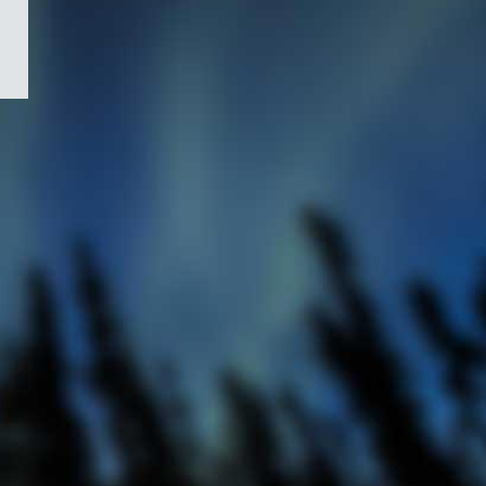
/
Symbole
du
gouvernement
du
Canada