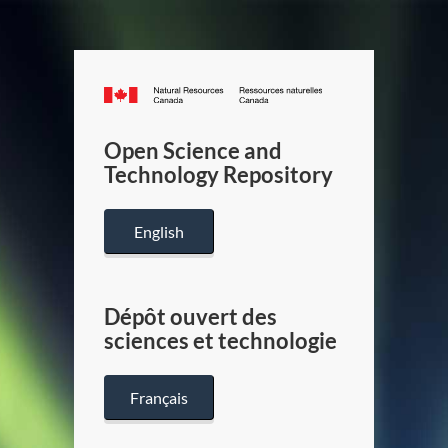
Canada.ca
/
Gouverneme
Open Science and
du
Technology Repository
Canada
English
Dépôt ouvert des
sciences et technologie
Français