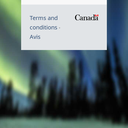
Terms and
/
conditions
Symbole
Avis
du
gouvernem
du
Canada