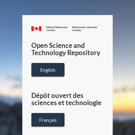
Canada.ca
/
Gouverneme
Open Science and
du
Technology Repository
Canada
English
Dépôt ouvert des
sciences et technologie
Français