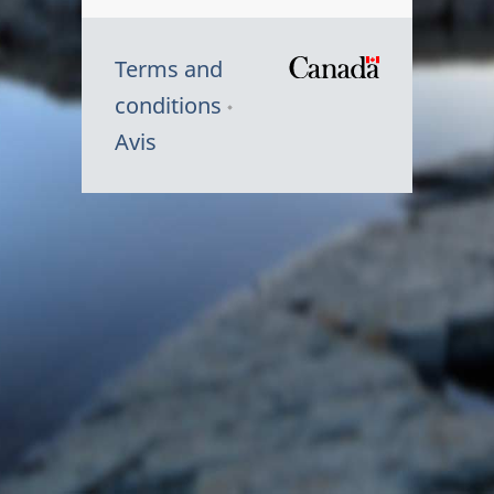
Terms and
/
conditions
Symbole
Avis
du
gouvernem
du
Canada