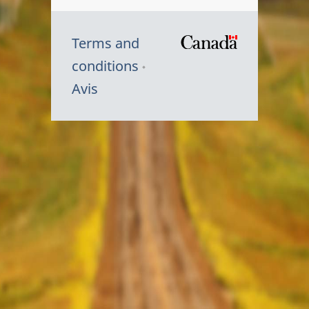
Terms and
/
conditions
Symbole
Avis
du
gouvernem
du
Canada