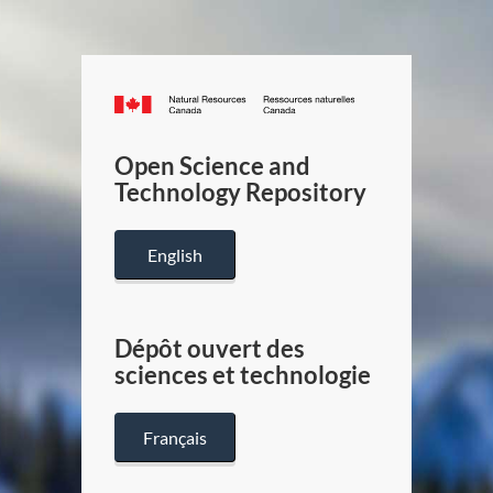
Canada.ca
/
Gouverneme
Open Science and
du
Technology Repository
Canada
English
Dépôt ouvert des
sciences et technologie
Français