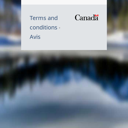
Terms and
/
conditions
Symbole
Avis
du
gouvernem
du
Canada