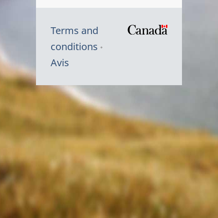
Terms and
/
conditions
Symbole
Avis
du
gouvernem
du
Canada