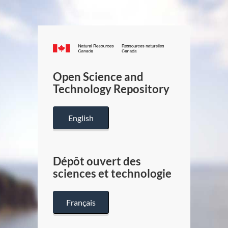
Canada.ca
/
Gouverneme
Open Science and
du
Technology Repository
Canada
English
Dépôt ouvert des
sciences et technologie
Français