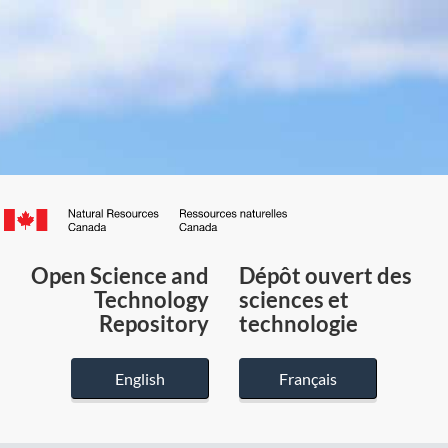
Canada.ca
/
Gouvernement
Open Science and
Dépôt ouvert des
du
Technology
sciences et
Canada
Repository
technologie
English
Français