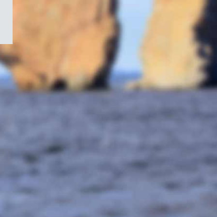
/
Symbole
du
gouvernement
du
Canada