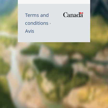
Terms and
/
conditions
Symbole
Avis
du
gouvernem
du
Canada