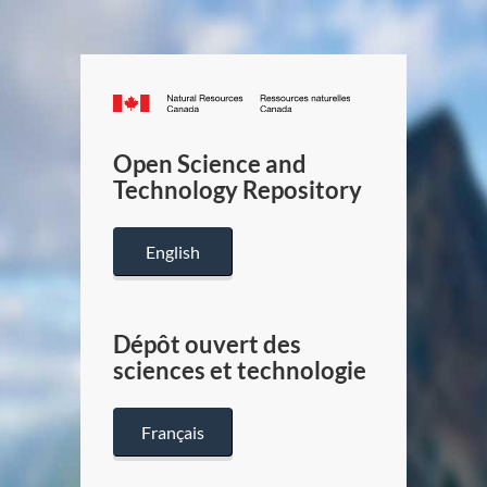
Canada.ca
/
Gouverneme
Open Science and
du
Technology Repository
Canada
English
Dépôt ouvert des
sciences et technologie
Français