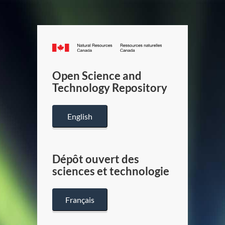
Canada.ca
/
Gouverneme
Open Science and
du
Technology Repository
Canada
English
Dépôt ouvert des
sciences et technologie
Français