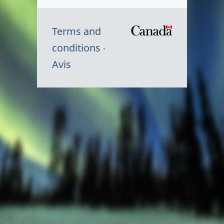
Terms and
/
conditions
Symbole
Avis
du
gouvernem
du
Canada