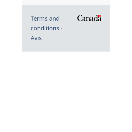
Terms and
/
conditions
Symbole
Avis
du
gouvernem
du
Canada