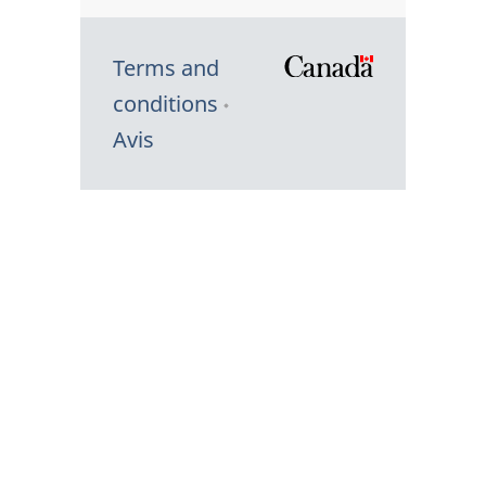
Terms and
/
conditions
Symbole
Avis
du
gouvernem
du
Canada