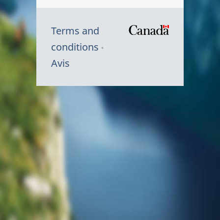
Terms and
/
conditions
Symbole
Avis
du
gouvernem
du
Canada