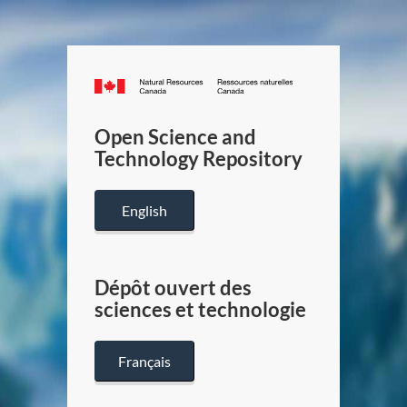
Canada.ca
/
Gouverneme
Open Science and
du
Technology Repository
Canada
English
Dépôt ouvert des
sciences et technologie
Français