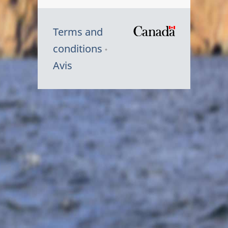
Terms and
/
conditions
Symbole
Avis
du
gouvernem
du
Canada