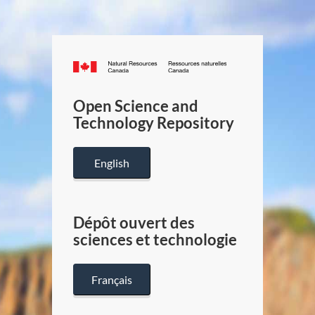
Canada.ca
/
Gouverneme
Open Science and
du
Technology Repository
Canada
English
Dépôt ouvert des
sciences et technologie
Français