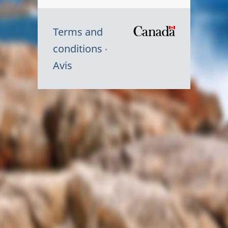
Terms and
/
conditions
Symbole
Avis
du
gouvernem
du
Canada