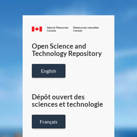
Canada.ca
/
Gouverneme
Open Science and
du
Technology Repository
Canada
English
Dépôt ouvert des
sciences et technologie
Français