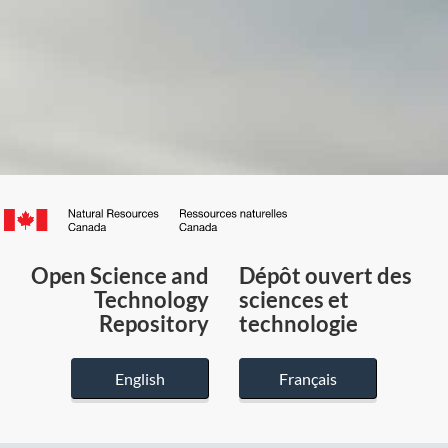
Canada.ca
/
Gouvernement
Open Science and
Dépôt ouvert des
du
Technology
sciences et
Canada
Repository
technologie
English
Français