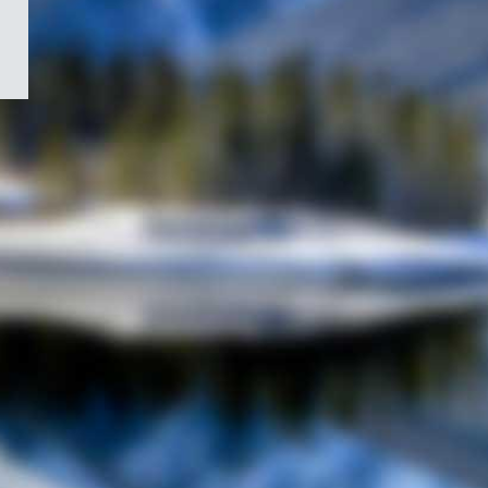
/
Symbole
du
gouvernement
du
Canada