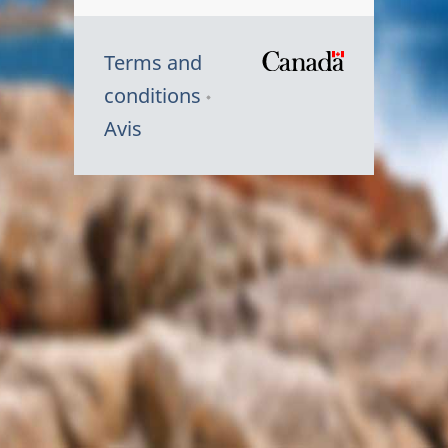
Terms and
/
conditions
Symbole
Avis
du
gouvernem
du
Canada