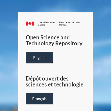
Canada.ca
/
Gouverneme
Open Science and
du
Technology Repository
Canada
English
Dépôt ouvert des
sciences et technologie
Français