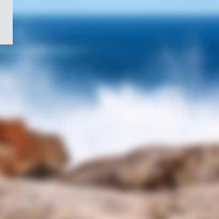
/
Symbole
du
gouvernement
du
Canada