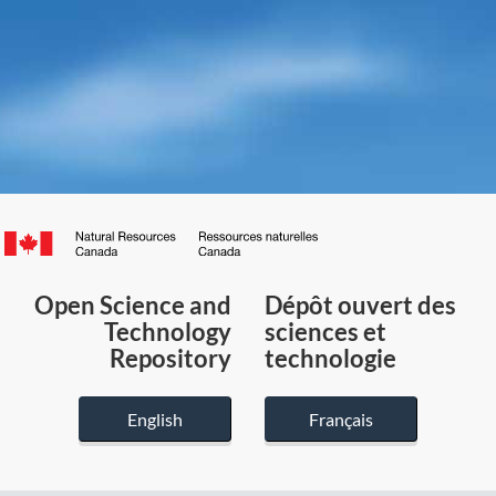
Canada.ca
/
Gouvernement
Open Science and
Dépôt ouvert des
du
Technology
sciences et
Canada
Repository
technologie
English
Français