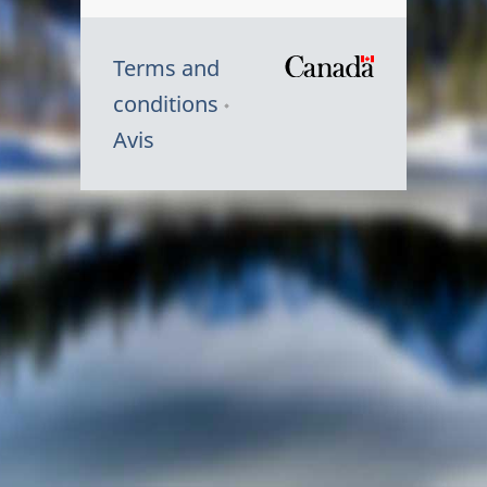
Terms and
/
conditions
Symbole
Avis
du
gouvernem
du
Canada