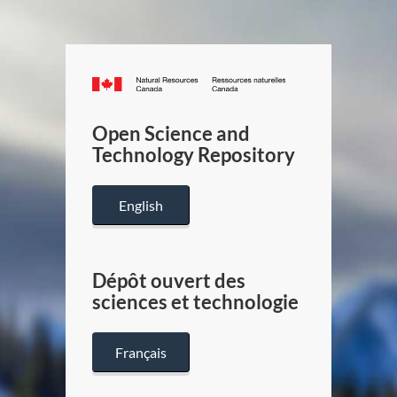
Canada.ca
/
Gouverneme
Open Science and
du
Technology Repository
Canada
English
Dépôt ouvert des
sciences et technologie
Français