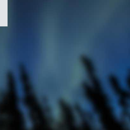
/
Symbole
du
gouvernement
du
Canada