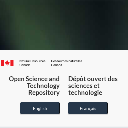
Canada.ca
/
Gouvernement
Open Science and
Dépôt ouvert des
du
Technology
sciences et
Canada
Repository
technologie
English
Français