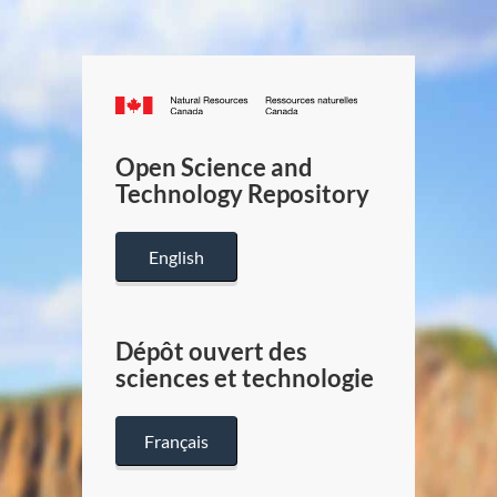
Canada.ca
/
Gouverneme
Open Science and
du
Technology Repository
Canada
English
Dépôt ouvert des
sciences et technologie
Français