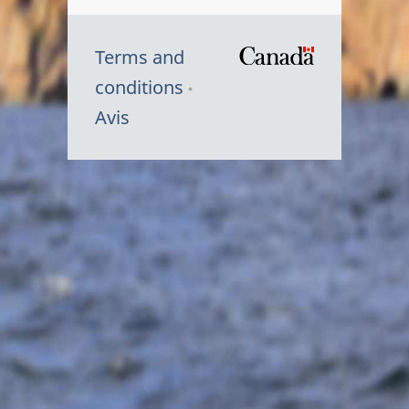
Terms and
/
conditions
Symbole
Avis
du
gouvernem
du
Canada